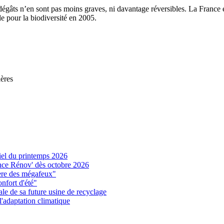
es dégâts n’en sont pas moins graves, ni davantage réversibles. La Franc
ale pour la biodiversité en 2005.
ières
iel du printemps 2026
ance Rénov' dès octobre 2026
l'ère des mégafeux"
onfort d'été"
le de sa future usine de recyclage
 l'adaptation climatique