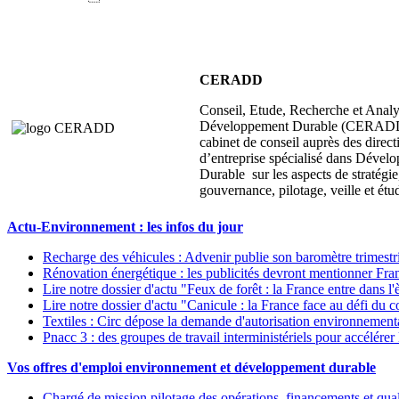
CERADD
Conseil, Etude, Recherche et Anal
Développement Durable (CERADD
cabinet de conseil auprès des direct
d’entreprise spécialisé dans Dével
Durable sur les aspects de stratégie
gouvernance, pilotage, veille et étu
Actu-Environnement : les infos du jour
Recharge des véhicules : Advenir publie son baromètre trimestr
Rénovation énergétique : les publicités devront mentionner Fr
Lire notre dossier d'actu "Feux de forêt : la France entre dans 
Lire notre dossier d'actu "Canicule : la France face au défi du c
Textiles : Circ dépose la demande d'autorisation environnementa
Pnacc 3 : des groupes de travail interministériels pour accélérer
Vos offres d'emploi environnement et développement durable
Chargé de mission pilotage des opérations, financements et qua