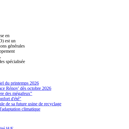
yse en
) est un
ions générales
oppement
,
des spécialisée
iel du printemps 2026
ance Rénov' dès octobre 2026
l'ère des mégafeux"
onfort d'été"
le de sa future usine de recyclage
 l'adaptation climatique
lité H/F